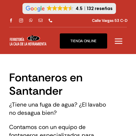
Skip
4.5
132 reseñas
to
content
Calle Vargas 53 C-D
TIENDA ONLINE
Fontaneros en
Santander
¿Tiene una fuga de agua? ¿El lavabo
no desagua bien?
Contamos con un equipo de
fontaneros especializados para